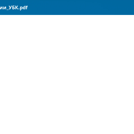
ии_УБК.pdf