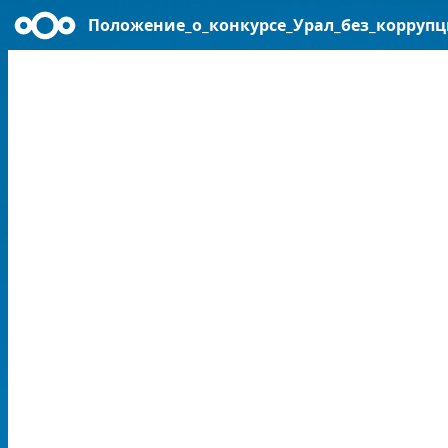
Положение_о_конкурсе_Урал_без_коррупц